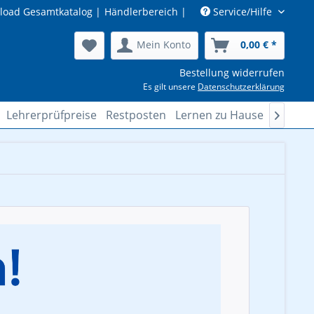
load Gesamtkatalog
|
Händlerbereich
|
Service/Hilfe
Mein Konto
0,00 € *
Bestellung widerrufen
Es gilt unsere
Datenschutzerklärung
Lehrerprüfpreise
Restposten
Lernen zu Hause
Lösung
