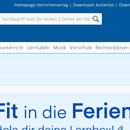
Homepage sternchenverlag
|
Downloads kostenlos
|
Down
hunterricht
Lerntafeln
Musik
Vorschule
Rechteckdosen