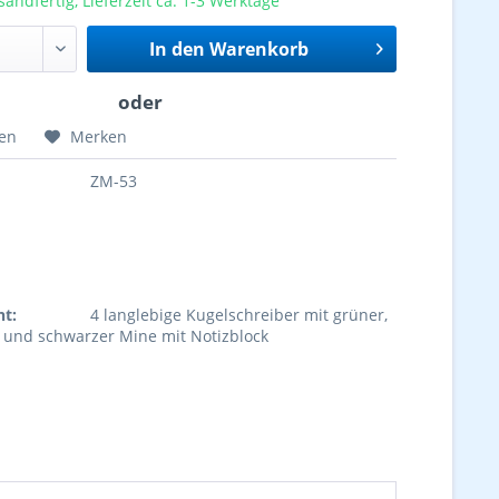
sandfertig, Lieferzeit ca. 1-3 Werktage
In den
Warenkorb
hen
Merken
ZM-53
ht:
4 langlebige Kugelschreiber mit grüner,
r und schwarzer Mine mit Notizblock