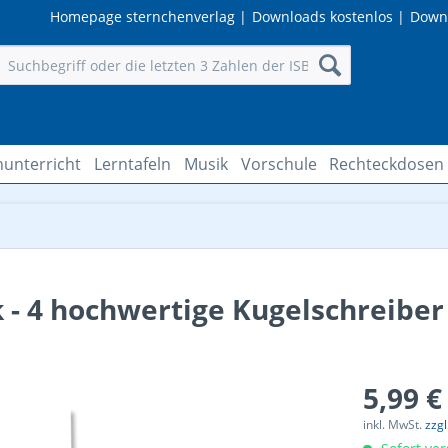
Homepage sternchenverlag
|
Downloads kostenlos
|
Down
hunterricht
Lerntafeln
Musik
Vorschule
Rechteckdosen
k - 4 hochwertige Kugelschreiber
5,99 €
inkl. MwSt.
zzg