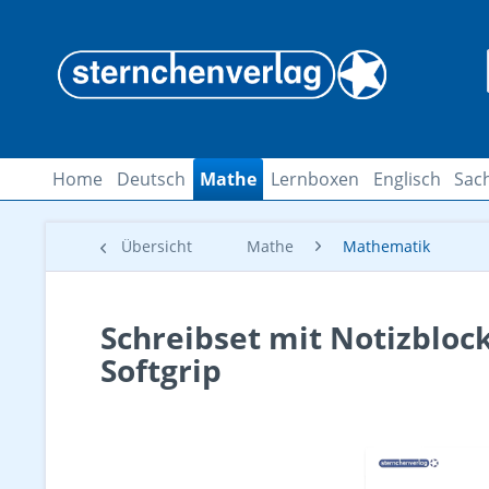
Home
Deutsch
Mathe
Lernboxen
Englisch
Sac
Übersicht
Mathe
Mathematik
Schreibset mit Notizbloc
Softgrip