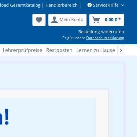
load Gesamtkatalog
|
Händlerbereich
|
Service/Hilfe
Mein Konto
0,00 € *
Bestellung widerrufen
Es gilt unsere
Datenschutzerklärung
Lehrerprüfpreise
Restposten
Lernen zu Hause
Lösung
