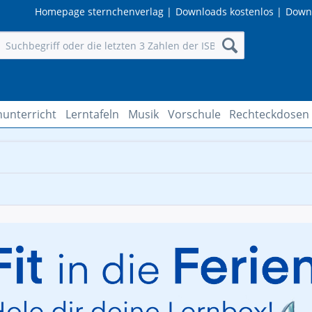
Homepage sternchenverlag
|
Downloads kostenlos
|
Down
hunterricht
Lerntafeln
Musik
Vorschule
Rechteckdosen