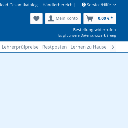
load Gesamtkatalog
|
Händlerbereich
|
Service/Hilfe
Mein Konto
0,00 € *
Bestellung widerrufen
Es gilt unsere
Datenschutzerklärung
Lehrerprüfpreise
Restposten
Lernen zu Hause
Lösungs
