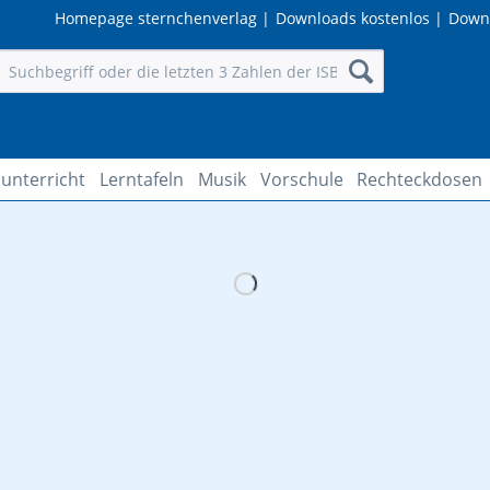
Homepage sternchenverlag
|
Downloads kostenlos
|
Down
unterricht
Lerntafeln
Musik
Vorschule
Rechteckdosen