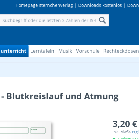
Homepage sternchenverlag
|
Downloads kostenlos
|
Down
unterricht
Lerntafeln
Musik
Vorschule
Rechteckdose
- Blutkreislauf und Atmung
3,20 €
inkl. MwSt.
zzg