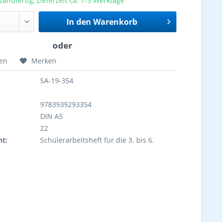
sandfertig, Lieferzeit ca. 1-3 Werktage
In den
Warenkorb
hen
Merken
SA-19-354
9783939293354
DIN A5
22
ht:
Schülerarbeitsheft für die 3. bis 6.