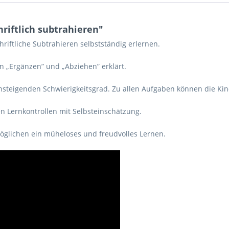
riftlich subtrahieren"
riftliche Subtrahieren selbstständig erlernen.
 „Ergänzen” und „Abziehen” erklärt.
steigenden Schwierigkeitsgrad. Zu allen Aufgaben können die Kin
n Lernkontrollen mit Selbsteinschätzung.
glichen ein müheloses und freudvolles Lernen.