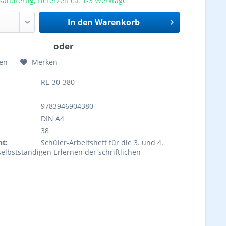
sandfertig, Lieferzeit ca. 1-3 Werktage
In den
Warenkorb
hen
Merken
RE-30-380
9783946904380
DIN A4
38
ht:
Schüler-Arbeitsheft für die 3. und 4.
elbstständigen Erlernen der schriftlichen