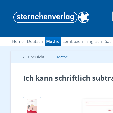
Home
Deutsch
Mathe
Lernboxen
Englisch
Sac
Übersicht
Mathe
Ich kann schriftlich subt