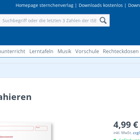
Homepage sternchenverlag
|
Downloads kostenlos
|
Down
hunterricht
Lerntafeln
Musik
Vorschule
Rechteckdosen
rahieren
4,99 €
inkl. MwSt.
zzg