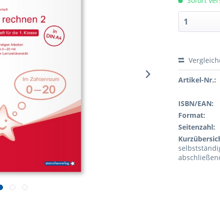
Sofort ver
Vergleic
Artikel-Nr.:
ISBN/EAN:
Format:
Seitenzahl:
Kurzübersic
selbstständ
abschließend