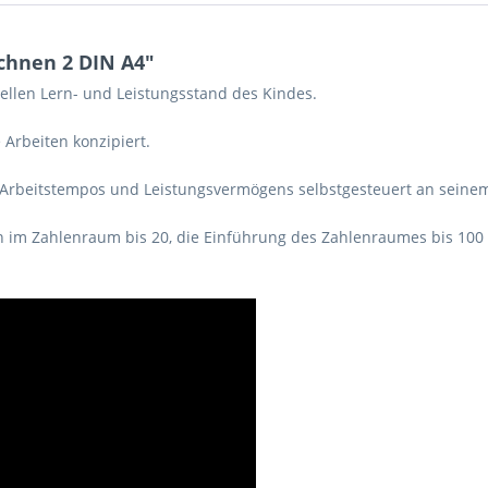
chnen 2 DIN A4"
uellen Lern- und Leistungsstand des Kindes.
 Arbeiten konzipiert.
 Arbeitstempos und Leistungsvermögens selbstgesteuert an seinem
on im Zahlenraum bis 20, die Einführung des Zahlenraumes bis 100