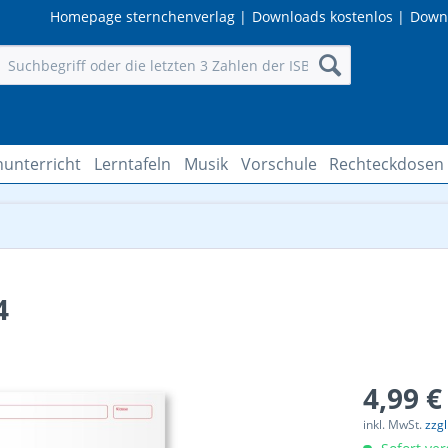
Homepage sternchenverlag
|
Downloads kostenlos
|
Down
hunterricht
Lerntafeln
Musik
Vorschule
Rechteckdosen
4
4,99 €
inkl. MwSt.
zzg