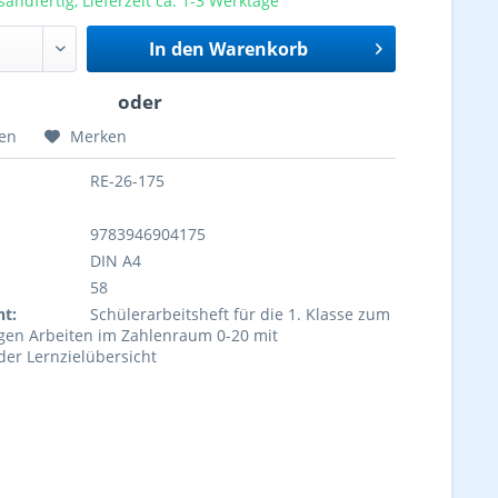
sandfertig, Lieferzeit ca. 1-3 Werktage
In den
Warenkorb
hen
Merken
RE-26-175
9783946904175
DIN A4
58
ht:
Schülerarbeitsheft für die 1. Klasse zum
igen Arbeiten im Zahlenraum 0-20 mit
er Lernzielübersicht