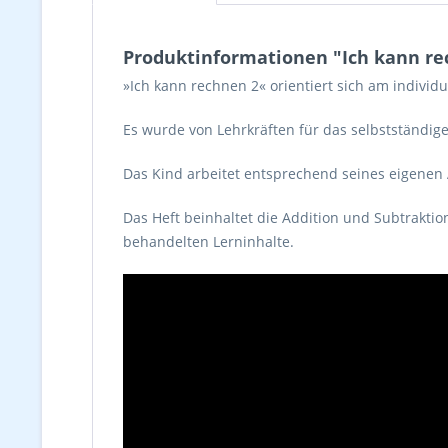
Produktinformationen "Ich kann re
»Ich kann rechnen 2« orientiert sich am individ
Es wurde von Lehrkräften für das selbstständige
Das Kind arbeitet entsprechend seines eigenen
Das Heft beinhaltet die Addition und Subtrakti
behandelten Lerninhalte.