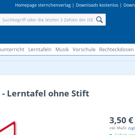
Homepage sternchenverlag
|
Downloads kostenlos
|
Down
hunterricht
Lerntafeln
Musik
Vorschule
Rechteckdosen
- Lerntafel ohne Stift
3,50 €
inkl. MwSt.
zzg