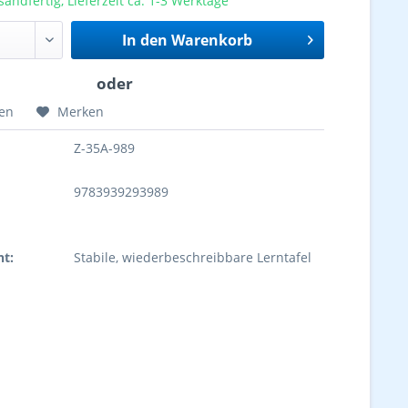
sandfertig, Lieferzeit ca. 1-3 Werktage
In den
Warenkorb
hen
Merken
Z-35A-989
9783939293989
ht:
Stabile, wiederbeschreibbare Lerntafel