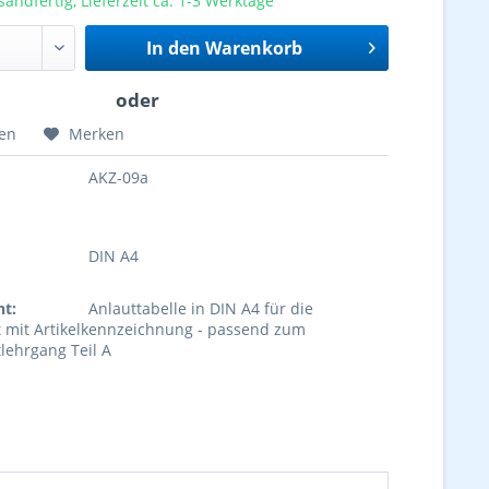
sandfertig, Lieferzeit ca. 1-3 Werktage
In den
Warenkorb
hen
Merken
AKZ-09a
DIN A4
ht:
Anlauttabelle in DIN A4 für die
t mit Artikelkennzeichnung - passend zum
lehrgang Teil A