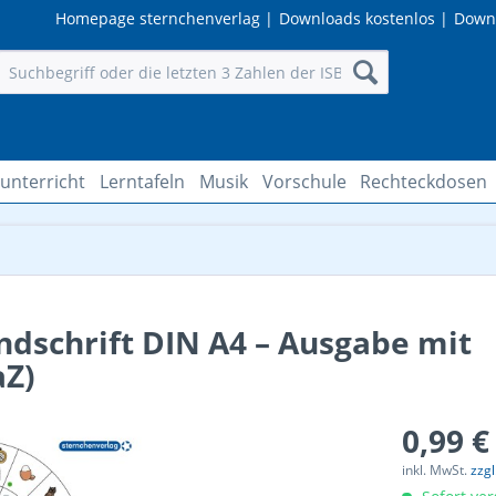
Homepage sternchenverlag
|
Downloads kostenlos
|
Down
unterricht
Lerntafeln
Musik
Vorschule
Rechteckdosen
ndschrift DIN A4 – Ausgabe mit
aZ)
0,99 €
inkl. MwSt.
zzg