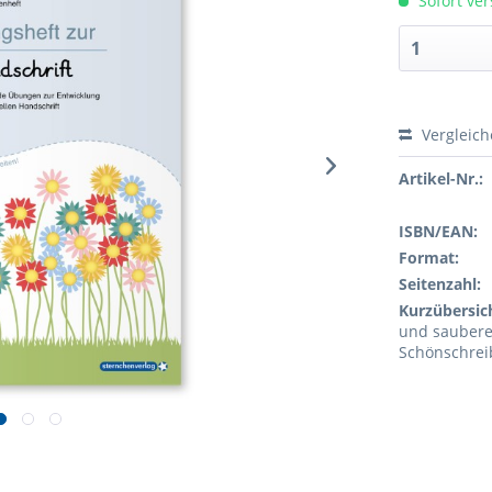
Sofort ver
Vergleic
Artikel-Nr.:
ISBN/EAN:
Format:
Seitenzahl:
Kurzübersic
und saubere
Schönschrei