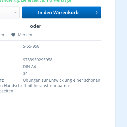
sandfertig, Lieferzeit ca. 1-3 Werktage
In den
Warenkorb
hen
Merken
S-55-958
9783939293958
DIN A4
34
ht:
Übungen zur Entwicklung einer schönen
n Handschriftmit heraustrennbaren
bseiten