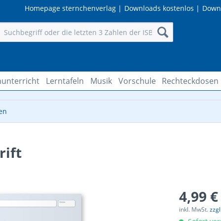
Homepage sternchenverlag
|
Downloads kostenlos
|
Down
unterricht
Lerntafeln
Musik
Vorschule
Rechteckdosen
en
ift
4,99 €
inkl. MwSt.
zzg