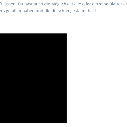
lassen. Du hast auch die Möglichkeit alle oder einzelne Blätter a
rs gefallen haben und die du schön gestaltet hast.
!