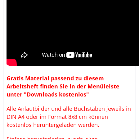
Gratis Material passend zu diesem
Arbeitsheft finden Sie in der Menüleiste
unter "Downloads kostenlos"
Alle Anlautbilder und alle Buchstaben jeweils in
DIN A4 oder im Format 8x8 cm können
kostenlos heruntergeladen werden.