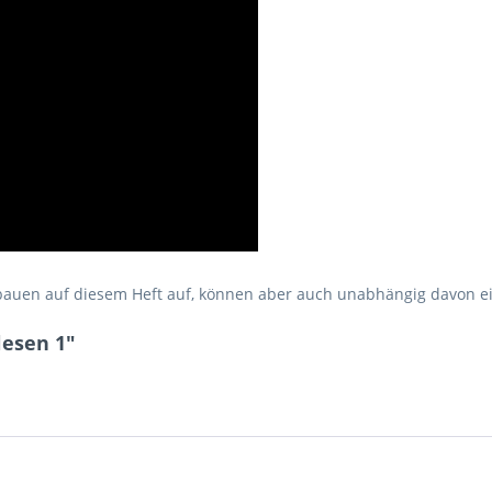
 bauen auf diesem Heft auf, können aber auch unabhängig davon e
lesen 1"