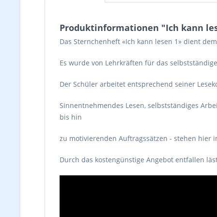
Produktinformationen "Ich kann le
Das Sternchenheft «Ich kann lesen 1» dient dem
Es wurde von Lehrkräften für das selbstständige
Der Schüler arbeitet entsprechend seiner Lesek
Sinnentnehmendes Lesen, selbstständiges Arbeit
bis hin
zu motivierenden Auftragssätzen - stehen hier 
Durch das kostengünstige Angebot entfallen läst