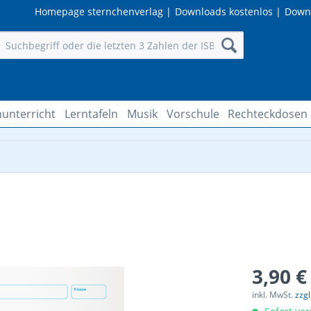
Homepage sternchenverlag
|
Downloads kostenlos
|
Down
unterricht
Lerntafeln
Musik
Vorschule
Rechteckdosen
3,90 €
inkl. MwSt.
zzg