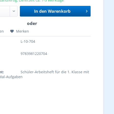
sandfertig, Lieferzeit ca. 1-3 Werktage
In den
Warenkorb
hen
Merken
L-10-704
9783981220704
ht:
Schüler-Arbeitsheft für die 1. Klasse mit
-Mal-Aufgaben