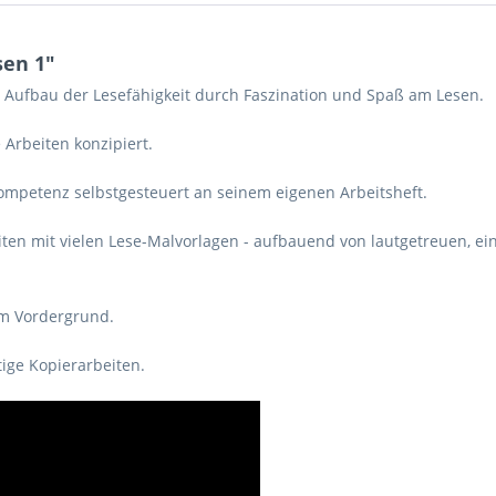
sen 1"
 Aufbau der Lesefähigkeit durch Faszination und Spaß am Lesen.
 Arbeiten konzipiert.
ompetenz selbstgesteuert an seinem eigenen Arbeitsheft.
en mit vielen Lese-Malvorlagen - aufbauend von lautgetreuen, ein
im Vordergrund.
ige Kopierarbeiten.