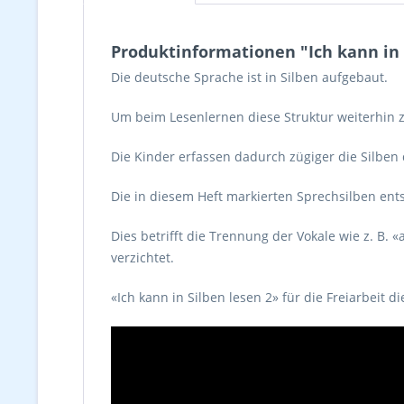
Produktinformationen "Ich kann in 
Die deutsche Sprache ist in Silben aufgebaut.
Um beim Lesenlernen diese Struktur weiterhin zu
Die Kinder erfassen dadurch zügiger die Silben
Die in diesem Heft markierten Sprechsilben ent
Dies betrifft die Trennung der Vokale wie z. B.
verzichtet.
«Ich kann in Silben lesen 2» für die Freiarbeit