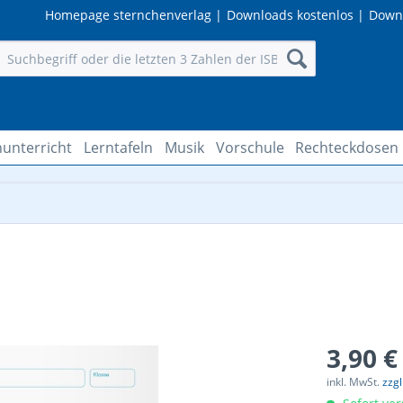
Homepage sternchenverlag
|
Downloads kostenlos
|
Down
unterricht
Lerntafeln
Musik
Vorschule
Rechteckdosen
3,90 €
inkl. MwSt.
zzg