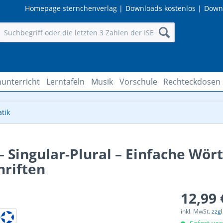
Homepage sternchenverlag
|
Downloads kostenlos
|
Down
unterricht
Lerntafeln
Musik
Vorschule
Rechteckdosen
tik
ingular-Plural – Einfache Wörte
hriften
12,99 
inkl. MwSt.
zzg