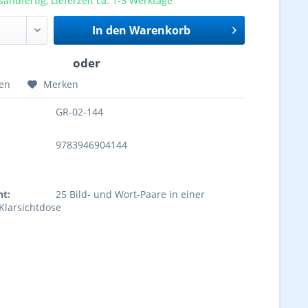
sandfertig, Lieferzeit ca. 1-3 Werktage
In den
Warenkorb
hen
Merken
GR-02-144
9783946904144
ht:
25 Bild- und Wort-Paare in einer
Klarsichtdose