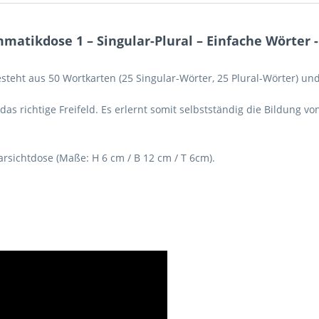
tikdose 1 – Singular-Plural – Einfache Wörter - 
eht aus 50 Wortkarten (25 Singular-Wörter, 25 Plural-Wörter) und 
 das richtige Freifeld. Es erlernt somit selbstständig die Bildung 
arsichtdose (Maße: H 6 cm / B 12 cm / T 6cm).