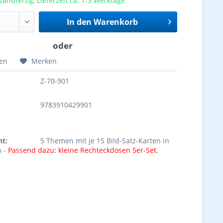
sandfertig, Lieferzeit ca. 1-3 Werktage
In den
Warenkorb
hen
Merken
Z-70-901
9783910429901
ht:
5 Themen mit je 15 Bild-Satz-Karten in
n -
Passend dazu: kleine Rechteckdosen 5er-Set.