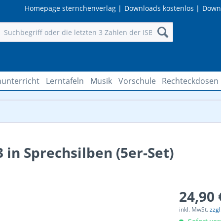
Homepage sternchenverlag
|
Downloads kostenlos
|
Down
unterricht
Lerntafeln
Musik
Vorschule
Rechteckdosen
3 in Sprechsilben (5er-Set)
24,90 
inkl. MwSt.
zzg