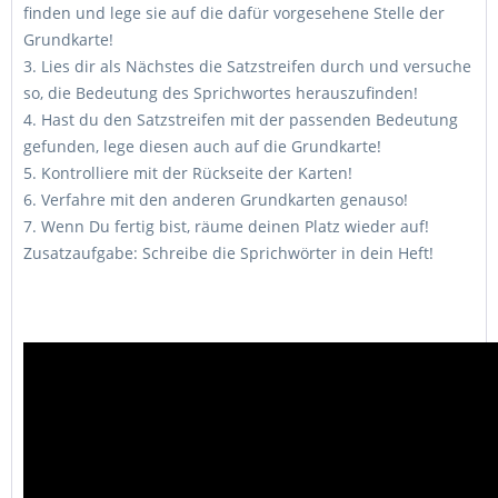
finden und lege sie auf die dafür vorgesehene Stelle der
Grundkarte!
3. Lies dir als Nächstes die Satzstreifen durch und versuche
so, die Bedeutung des Sprichwortes herauszufinden!
4. Hast du den Satzstreifen mit der passenden Bedeutung
gefunden, lege diesen auch auf die Grundkarte!
5. Kontrolliere mit der Rückseite der Karten!
6. Verfahre mit den anderen Grundkarten genauso!
7. Wenn Du fertig bist, räume deinen Platz wieder auf!
Zusatzaufgabe: Schreibe die Sprichwörter in dein Heft!