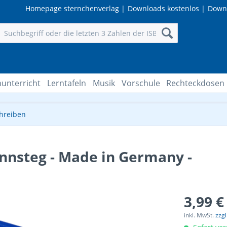
Homepage sternchenverlag
|
Downloads kostenlos
|
Down
unterricht
Lerntafeln
Musik
Vorschule
Rechteckdosen
chreiben
nnsteg - Made in Germany -
3,99 €
inkl. MwSt.
zzg