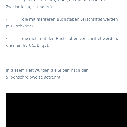
Zwielaute au, ei und eu),
• die mit mehreren Buchstaben verschriftet werden
(z. B. sch) oder
• die nicht mit den Buchstaben verschriftet werden,
die man hört (z. B. qu).
In diesem Heft wurden die Silben nach der
Silbenschreibweise getrennt.