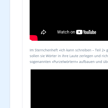
Im Sternchenheft »Ich kann schreiben – Teil 2« 
sollen sie Wörter in ihre Laute zerlegen und ric
sogenannten »Purzelwörtern« aufbauen und üb