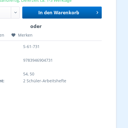
sandfertig, Lieferzeit ca. 1-3 Werktage
In den
Warenkorb
hen
Merken
S-61-731
9783946904731
54, 50
ht:
2 Schüler-Arbeitshefte