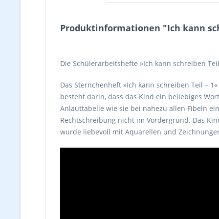
Produktinformationen "Ich kann schr
Die Schülerarbeitshefte »Ich kann schreiben Tei
Das Sternchenheft »Ich kann schreiben Teil – 1
besteht darin, dass das Kind ein beliebiges Wort
Anlauttabelle wie sie bei nahezu allen Fibeln ei
Rechtschreibung nicht im Vordergrund. Das Kind
wurde liebevoll mit Aquarellen und Zeichnungen