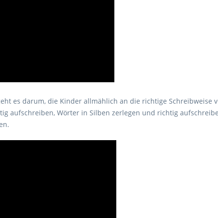
geht es darum, die Kinder allmählich an die richtige Schreibweis
htig aufschreiben, Wörter in Silben zerlegen und richtig aufschrei
en.