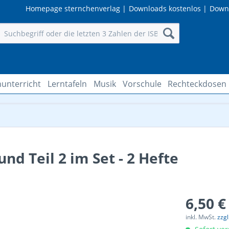
Homepage sternchenverlag
|
Downloads kostenlos
|
Down
unterricht
Lerntafeln
Musik
Vorschule
Rechteckdosen
und Teil 2 im Set - 2 Hefte
6,50 €
inkl. MwSt.
zzg