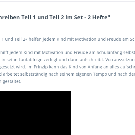
eiben Teil 1 und Teil 2 im Set - 2 Hefte"
l 1 und Teil 2« helfen jedem Kind mit Motivation und Freude am S
« hilft jedem Kind mit Motivation und Freude am Schulanfang selbs
 in seine Lautabfolge zerlegt und dann aufschreibt. Vorraussetzung 
ngesetzt wird. Im Prinzip kann das Kind von Anfang an alles aufsch
 arbeitet selbstständig nach seinem eigenen Tempo und nach der F
 gestaltet.