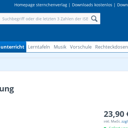
Homepage sternchenverlag
|
Downloads kostenlos
|
Down
unterricht
Lerntafeln
Musik
Vorschule
Rechteckdose
lung
23,90 
inkl. MwSt.
zzg