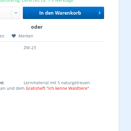
sandfertig, Lieferzeit ca. 1-3 Werktage
In den
Warenkorb
hen
Merken
ZM-23
ht:
Lernmaterial mit 5 naturgetreuen
gen und dem
Gratisheft "Ich kenne Waldtiere"